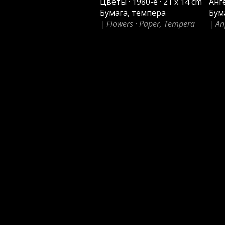
Цветы · 1980-е · 21 x 14 cm
Анге
Бумага, темпера
Бум
| Flowers · Paper, Tempera
| An